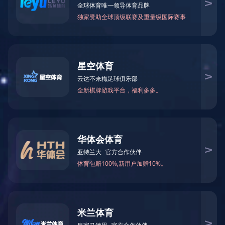
磁铁在日常生活中的应用有哪些？
关于磁铁耐高温的一点知识
如何判断烧结钕铁
钕铁硼磁铁
磁性联轴器
+
+
磁性联轴器
磁性组件