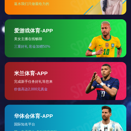
WHY CHOOSE US
ONE
TWO
专业品质
先进设备
THREE
FOUR
规格齐全
服务保障