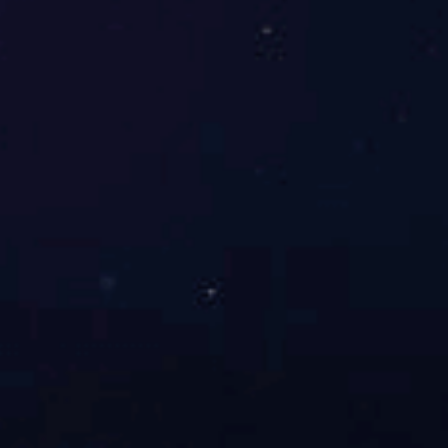
定可靠，所有产品均由厂家原货提供，让您省心省钱！
品牌 PINPAI
致力为您提供更适合的空
引航先锋，产品全面
不断研发创新更优越的产品，其中永磁变频系列一举获得国家节
能产品认证， “节能减排优秀产品奖”，“十大空压机品牌”等殊
荣，多元化产品，选择更多，成本合理化。
优惠 youhui
我们拥有更多厂家优惠价
更大程度上让利客户！
享受由原厂更优惠的进货价，因此我们能提供国内市场同类产品
同等的价格下，品质更好的产品，同等的品质下，我们价格更