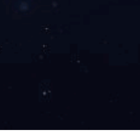
优。
开云网页版·官方版在线登入-开云(中国)
专业从事磁性材料行业的研究开发
匠心造磁
30年资历，著名品牌
某某设备在世界各地运行
创新研发
自主创新专利研发