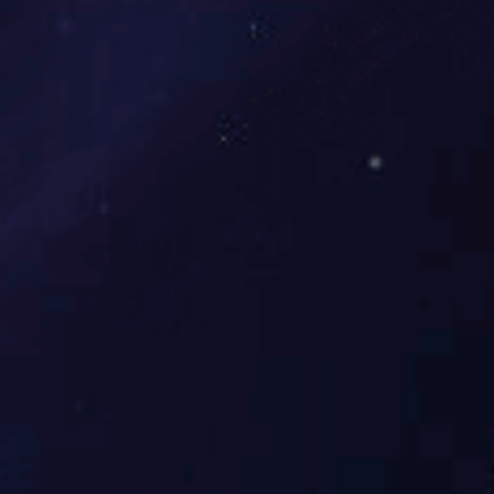
品牌 PINPAI
卓越品质，质量有保障！
源于世界空压机品牌直接供货
引进德国螺杆式空压机先进技术，严格执行5S生产管理标准，全
面提升产品质量，保障产品拥有卓越品质、生态节能的同时更稳