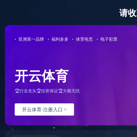
开云网页版·官方版在线登入
欢迎来到开云网页版·官方版在线登入-开云(中国)
开云网页