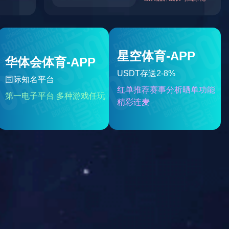
磁性联轴器
+