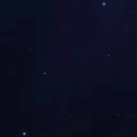
免费安装指导