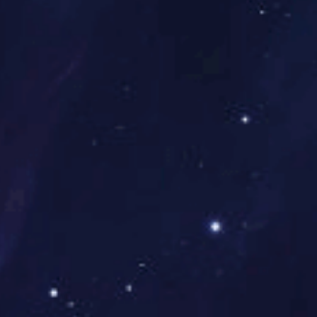
电永磁
+
登入-开云(中国)
专业从事磁