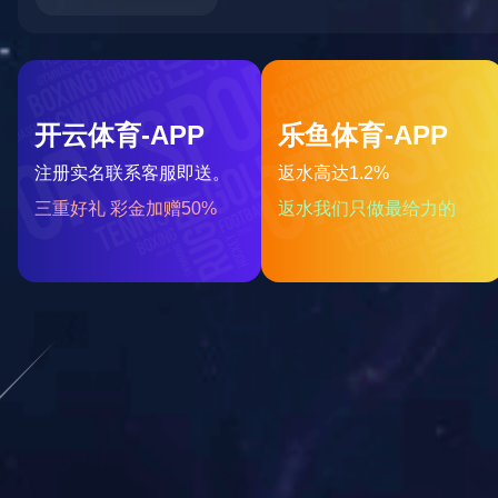
钕铁硼磁铁
+