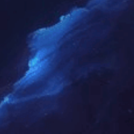
命，以最大可能为客户做到最好！
微
核，使员工能够更好地掌握岗位技能
133
008 , ISO/TS16949:2009 , 和ISO14001:2004
TO