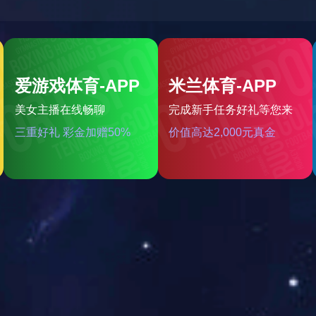
磁性联轴器
+