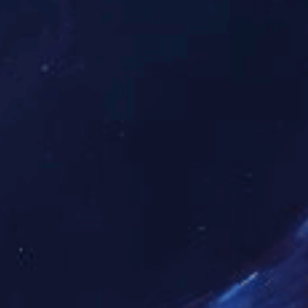
铁氧体磁铁
+
性材料行业的研究开发