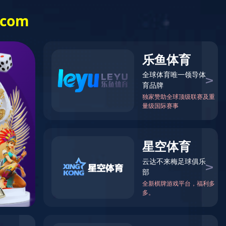
联系电话：13306670813
车间展示
新闻动态
在线留言
联系我们