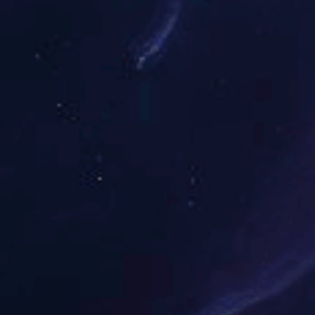
磁性组件
+
开云网页版·官方版在线