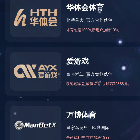
磁铁在日常生活中的应用有哪些？
关
磁铁在日常生活中的应用有哪···
关