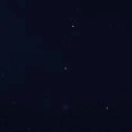
预防性保养
PINPAI
为您提供更适合的空
先锋，产品全面