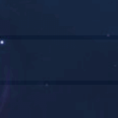
于磁铁耐高温的一点知识
如何判断烧结钕铁硼磁铁品
于磁铁耐高温的知识有很多···
如何判断烧结钕铁硼磁铁品质·