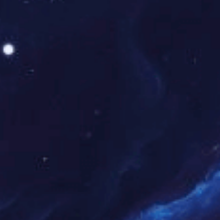
“技术为本、市场为先、笃信于人益精致远"
优质的产品质量
质量是产品的灵魂和企业的生
健全的生产体系
我司定期对员工进行培训和考
并严格执行品质管理体系：ISO9001:2