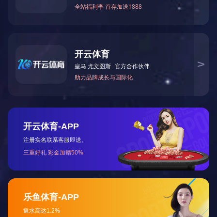
质量是产品的灵魂和企业的生命，以最大可能为客户
做到最好！
健全的生产体系
我司定期对员工进行培训和考核，使员工能够更好地
掌握岗位技能
并严格执行品质管理体系：ISO9001:2008 ,
ISO/TS16949:2009 , 和ISO14001:2004
产品规格齐全
可以根据用户的不同需求，满足客户对产品的需求和
各种要求。
为什么选择
开云网页版·官方版在线登入-开云(中国) ?