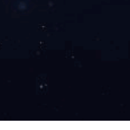
优。
开云网页版·官方版在线登入-开云(中国)
专业从事磁性材料行业的研究开发
匠心造磁
30年资历，著名品牌
某某设备在世界各地运行
创新研发
自主创新专利研发