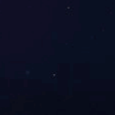
定可靠，所有产品均由厂家原货提供，让您省心省钱！
品牌 PINPAI
致力为您提供更适合的空
引航先锋，产品全面
不断研发创新更优越的产品，其中永磁变频系列一举获得国家节
能产品认证， “节能减排优秀产品奖”，“十大空压机品牌”等殊
荣，多元化产品，选择更多，成本合理化。
优惠 youhui
我们拥有更多厂家优惠价
更大程度上让利客户！
享受由原厂更优惠的进货价，因此我们能提供国内市场同类产品
同等的价格下，品质更好的产品，同等的品质下，我们价格更