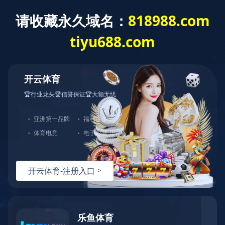
开云网页版·官方版在线登入