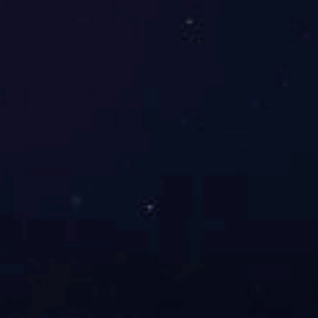
定可靠，所有产品均由厂家原货提供，让您省心省钱！
品牌 PINPAI
致力为您提供更适合的空
引航先锋，产品全面
不断研发创新更优越的产品，其中永磁变频系列一举获得国家节
能产品认证， “节能减排优秀产品奖”，“十大空压机品牌”等殊
荣，多元化产品，选择更多，成本合理化。
优惠 youhui
我们拥有更多厂家优惠价
更大程度上让利客户！
享受由原厂更优惠的进货价，因此我们能提供国内市场同类产品
同等的价格下，品质更好的产品，同等的品质下，我们价格更