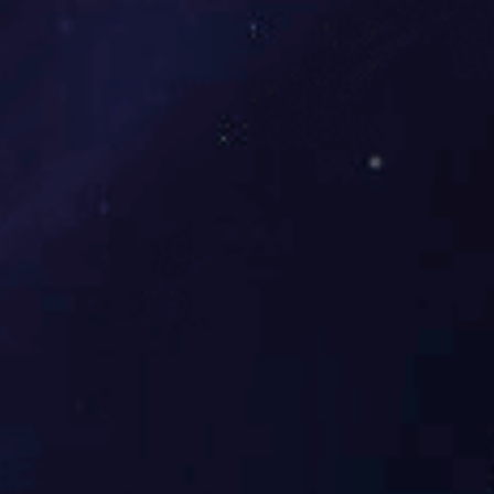
品牌 PINPAI
卓越品质，质量有保障！
源于世界空压机品牌直接供货
引进德国螺杆式空压机先进技术，严格执行5S生产管理标准，全
面提升产品质量，保障产品拥有卓越品质、生态节能的同时更稳