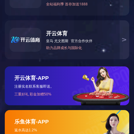
质量是产品的灵魂和企业的生命，以最大可能为客户
做到最好！
健全的生产体系
我司定期对员工进行培训和考核，使员工能够更好地
掌握岗位技能
并严格执行品质管理体系：ISO9001:2008 ,
ISO/TS16949:2009 , 和ISO14001:2004
产品规格齐全
可以根据用户的不同需求，满足客户对产品的需求和
各种要求。
为什么选择
开云网页版·官方版在线登入-开云(中国) ?