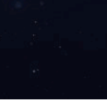
优。
开云网页版·官方版在线登入-开云(中国)
专业从事磁性材料行业的研究开发
匠心造磁
30年资历，著名品牌
某某设备在世界各地运行
创新研发
自主创新专利研发