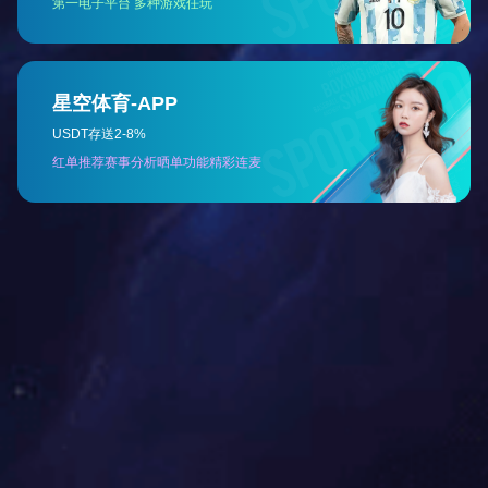
服务
优质服务，完善售前、售中、售后
免费安装指导
现场调试机器
每月例行巡检
预防性保养