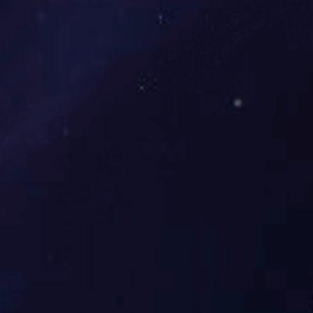
品牌 PINPAI
卓越品质，质量有保障！
源于世界空压机品牌直接供货
引进德国螺杆式空压机先进技术，严格执行5S生产管理标准，全
面提升产品质量，保障产品拥有卓越品质、生态节能的同时更稳