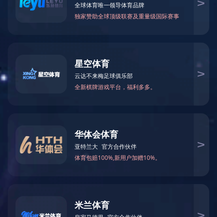
磁铁在日常生活中的应用有哪些？
关于磁铁耐高温的一点知识
如何判断烧结钕铁
钕铁硼磁铁
磁性联轴器
+
+
磁性联轴器
磁性组件