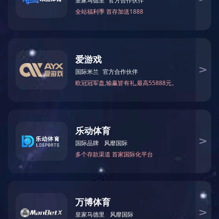
+
+
电永磁
铁氧体磁铁
+
+
开云网页版·官方版在线登入-开云(中国)
专业从事磁性材料行业的研究开发
“技术为本、市场为先、笃信于人益精致远"
优质的产品质量