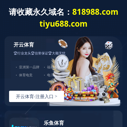
开云网页版·官方版在线登入