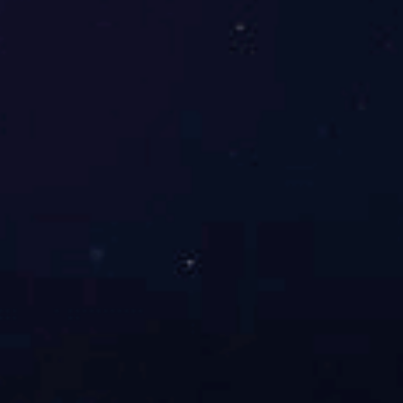
定可靠，所有产品均由厂家原货提供，让您省心省钱！
品牌 PINPAI
致力为您提供更适合的空
引航先锋，产品全面
不断研发创新更优越的产品，其中永磁变频系列一举获得国家节
能产品认证， “节能减排优秀产品奖”，“十大空压机品牌”等殊
荣，多元化产品，选择更多，成本合理化。
优惠 youhui
我们拥有更多厂家优惠价
更大程度上让利客户！
享受由原厂更优惠的进货价，因此我们能提供国内市场同类产品
同等的价格下，品质更好的产品，同等的品质下，我们价格更