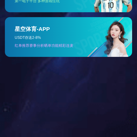
服务
优质服务，完善售前、售中、售后
免费安装指导
现场调试机器
每月例行巡检
预防性保养