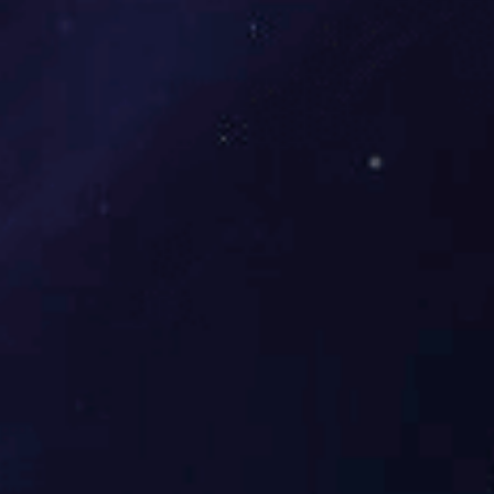
品牌 PINPAI
卓越品质，质量有保障！
源于世界空压机品牌直接供货
引进德国螺杆式空压机先进技术，严格执行5S生产管理标准，全
面提升产品质量，保障产品拥有卓越品质、生态节能的同时更稳