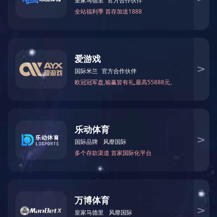
+
+
电永磁
铁氧体磁铁
+
+
开云网页版·官方版在线登入-开云(中国)
专业从事磁性材料行业的研究开发
“技术为本、市场为先、笃信于人益精致远"
优质的产品质量