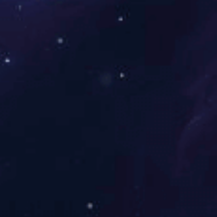
ONE
专业品质
服务
优质服务，完善售前、售中、售后