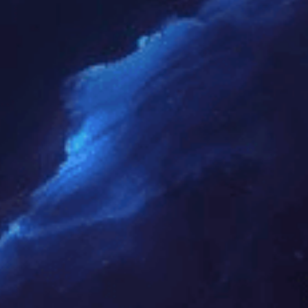
命，以最大可能为客户做到最好！
微
核，使员工能够更好地掌握岗位技能
133
008 , ISO/TS16949:2009 , 和ISO14001:2004
TO