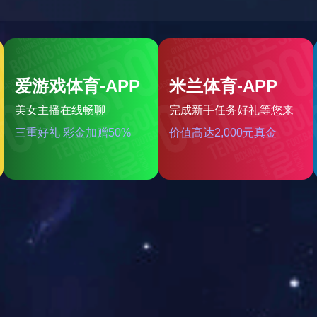
磁性联轴器
+