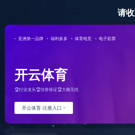
开云网页版·官方版在线登入
欢迎来到开云网页版·官方版在线登入-开云(中国)
开云网页