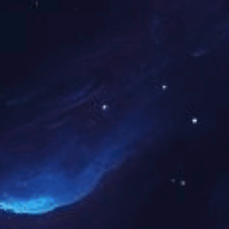
为什么选择
开云网页版·
WHY CHOOSE US