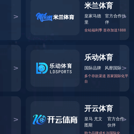
质优劣？
··