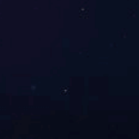
定可靠，所有产品均由厂家原货提供，让您省心省钱！
品牌 PINPAI
致力为您提供更适合的空
引航先锋，产品全面
不断研发创新更优越的产品，其中永磁变频系列一举获得国家节
能产品认证， “节能减排优秀产品奖”，“十大空压机品牌”等殊
荣，多元化产品，选择更多，成本合理化。
优惠 youhui
我们拥有更多厂家优惠价
更大程度上让利客户！
享受由原厂更优惠的进货价，因此我们能提供国内市场同类产品
同等的价格下，品质更好的产品，同等的品质下，我们价格更