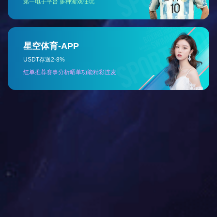
服务
优质服务，完善售前、售中、售后
免费安装指导
现场调试机器
每月例行巡检
预防性保养