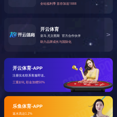
质量是产品的灵魂和企业的生命，以最大可能为客户
做到最好！
健全的生产体系
我司定期对员工进行培训和考核，使员工能够更好地
掌握岗位技能
并严格执行品质管理体系：ISO9001:2008 ,
ISO/TS16949:2009 , 和ISO14001:2004
产品规格齐全
可以根据用户的不同需求，满足客户对产品的需求和
各种要求。
为什么选择
开云网页版·官方版在线登入-开云(中国) ?