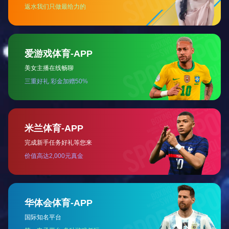
WHY CHOOSE US
ONE
TWO
专业品质
先进设备
THREE
FOUR
规格齐全
服务保障