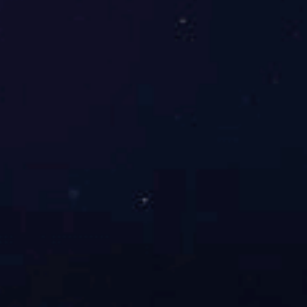
定可靠，所有产品均由厂家原货提供，让您省心省钱！
品牌 PINPAI
致力为您提供更适合的空
引航先锋，产品全面
不断研发创新更优越的产品，其中永磁变频系列一举获得国家节
能产品认证， “节能减排优秀产品奖”，“十大空压机品牌”等殊
荣，多元化产品，选择更多，成本合理化。
优惠 youhui
我们拥有更多厂家优惠价
更大程度上让利客户！
享受由原厂更优惠的进货价，因此我们能提供国内市场同类产品
同等的价格下，品质更好的产品，同等的品质下，我们价格更