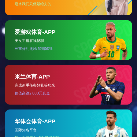
WHY CHOOSE US
ONE
TWO
专业品质
先进设备
THREE
FOUR
规格齐全
服务保障