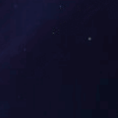
品牌 PINPAI
卓越品质，质量有保障！
源于世界空压机品牌直接供货
引进德国螺杆式空压机先进技术，严格执行5S生产管理标准，全
面提升产品质量，保障产品拥有卓越品质、生态节能的同时更稳