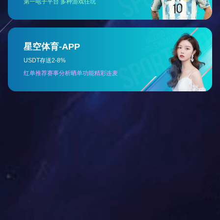
服务
优质服务，完善售前、售中、售后
免费安装指导
现场调试机器
每月例行巡检
预防性保养