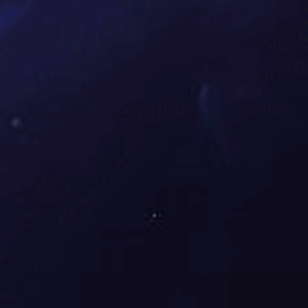
足客户对产品的需求和各种要求。
?