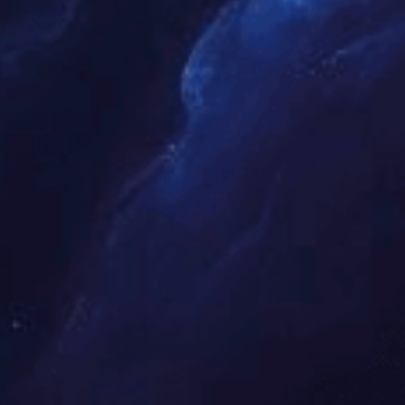
产品规格齐全
可以根据用户的不同需求，满
官方版在线登入-开云(中国) 