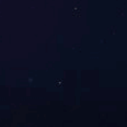
现场调试机器
每月例行巡检
品牌 
致力
引航