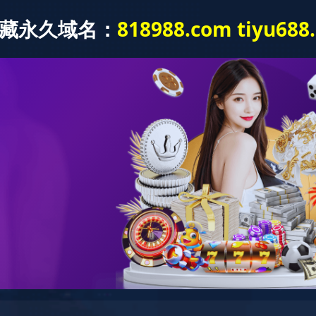
版·官方版在线登入-开云(中国)
关于我们
产品中心