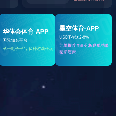
磁性联轴器
+