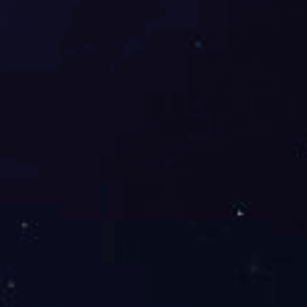
FOUR
服务保障