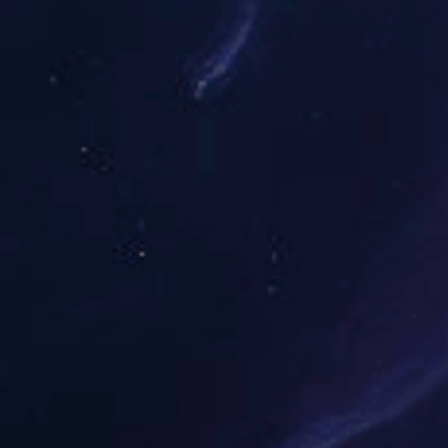
磁性组件
+
开云网页版·官方版在线