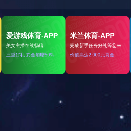
磁性联轴器
+