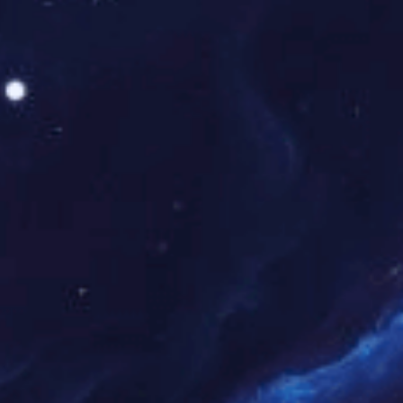
“技术为本、市场为先、笃信于人益精致远"
优质的产品质量
质量是产品的灵魂和企业的生
健全的生产体系
我司定期对员工进行培训和考
并严格执行品质管理体系：ISO9001:2