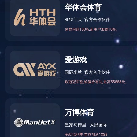
磁铁在日常生活中的应用有哪些？
关
磁铁在日常生活中的应用有哪···
关