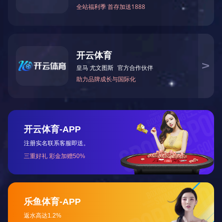
质量是产品的灵魂和企业的生命，以最大可能为客户
做到最好！
健全的生产体系
我司定期对员工进行培训和考核，使员工能够更好地
掌握岗位技能
并严格执行品质管理体系：ISO9001:2008 ,
ISO/TS16949:2009 , 和ISO14001:2004
产品规格齐全
可以根据用户的不同需求，满足客户对产品的需求和
各种要求。
为什么选择
开云网页版·官方版在线登入-开云(中国) ?