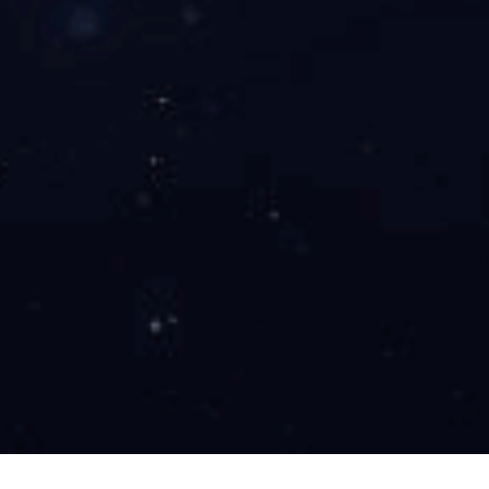
优。
开云网页版·官方版在线登入-开云(中国)
专业从事磁性材料行业的研究开发
匠心造磁
30年资历，著名品牌
某某设备在世界各地运行
创新研发
自主创新专利研发