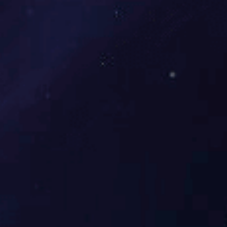
品牌 PINPAI
卓越品质，质量有保障！
源于世界空压机品牌直接供货
引进德国螺杆式空压机先进技术，严格执行5S生产管理标准，全
面提升产品质量，保障产品拥有卓越品质、生态节能的同时更稳