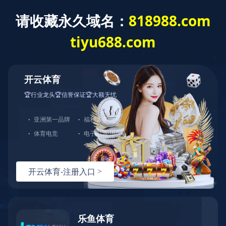
开云网页版·官方版在线登入