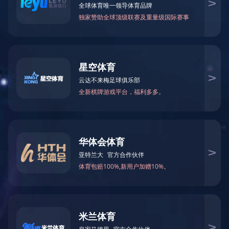
磁铁在日常生活中的应用有哪些？
关于磁铁耐高温的一点知识
如何判断烧结钕铁
钕铁硼磁铁
磁性联轴器
+
+
磁性联轴器
磁性组件