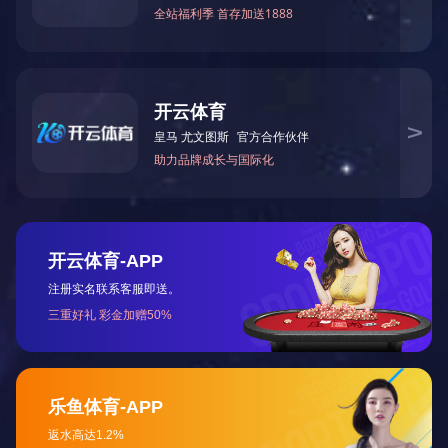
质量是产品的灵魂和企业的生命，以最大可能为客户
做到最好！
健全的生产体系
我司定期对员工进行培训和考核，使员工能够更好地
掌握岗位技能
并严格执行品质管理体系：ISO9001:2008 ,
ISO/TS16949:2009 , 和ISO14001:2004
产品规格齐全
可以根据用户的不同需求，满足客户对产品的需求和
各种要求。
为什么选择
开云网页版·官方版在线登入-开云(中国) ?