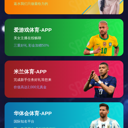
WHY CHOOSE US
ONE
TWO
专业品质
先进设备
THREE
FOUR
规格齐全
服务保障