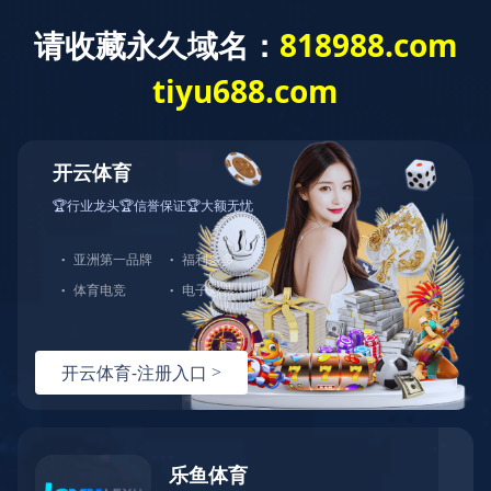
开云网页版·官方版在线登入