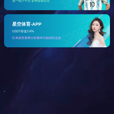
服务
优质服务，完善售前、售中、售后
免费安装指导
现场调试机器
每月例行巡检
预防性保养