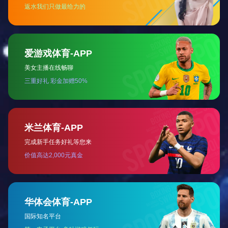
WHY CHOOSE US
ONE
TWO
专业品质
先进设备
THREE
FOUR
规格齐全
服务保障