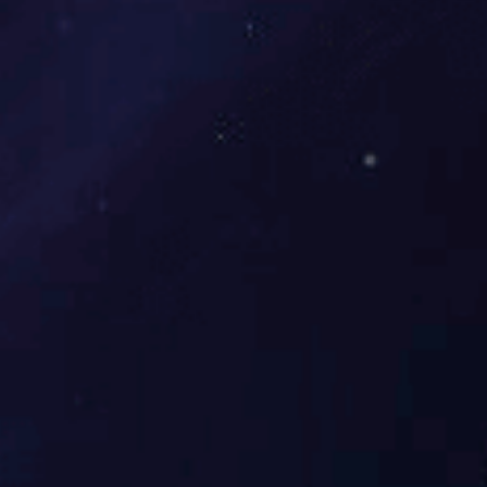
品牌 PINPAI
卓越品质，质量有保障！
源于世界空压机品牌直接供货
引进德国螺杆式空压机先进技术，严格执行5S生产管理标准，全
面提升产品质量，保障产品拥有卓越品质、生态节能的同时更稳