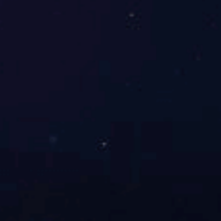
定可靠，所有产品均由厂家原货提供，让您省心省钱！
品牌 PINPAI
致力为您提供更适合的空
引航先锋，产品全面
不断研发创新更优越的产品，其中永磁变频系列一举获得国家节
能产品认证， “节能减排优秀产品奖”，“十大空压机品牌”等殊
荣，多元化产品，选择更多，成本合理化。
优惠 youhui
我们拥有更多厂家优惠价
更大程度上让利客户！
享受由原厂更优惠的进货价，因此我们能提供国内市场同类产品
同等的价格下，品质更好的产品，同等的品质下，我们价格更