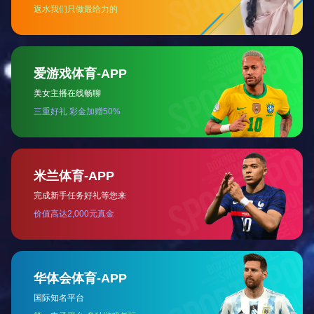
WHY CHOOSE US
ONE
TWO
专业品质
先进设备
THREE
FOUR
规格齐全
服务保障