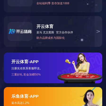
质量是产品的灵魂和企业的生命，以最大可能为客户
做到最好！
健全的生产体系
我司定期对员工进行培训和考核，使员工能够更好地
掌握岗位技能
并严格执行品质管理体系：ISO9001:2008 ,
ISO/TS16949:2009 , 和ISO14001:2004
产品规格齐全
可以根据用户的不同需求，满足客户对产品的需求和
各种要求。
为什么选择
开云网页版·官方版在线登入-开云(中国) ?