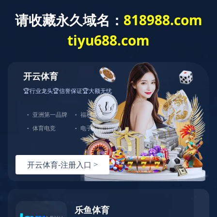
开云网页版·官方版在线登入