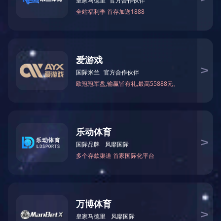
+
+
电永磁
铁氧体磁铁
+
+
开云网页版·官方版在线登入-开云(中国)
专业从事磁性材料行业的研究开发
“技术为本、市场为先、笃信于人益精致远"
优质的产品质量