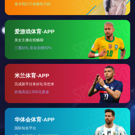
WHY CHOOSE US
ONE
TWO
专业品质
先进设备
THREE
FOUR
规格齐全
服务保障