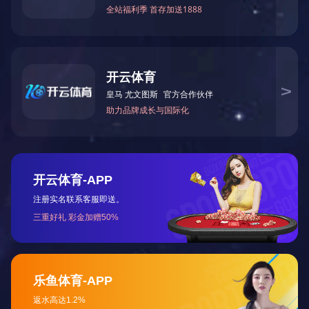
质量是产品的灵魂和企业的生命，以最大可能为客户
做到最好！
健全的生产体系
我司定期对员工进行培训和考核，使员工能够更好地
掌握岗位技能
并严格执行品质管理体系：ISO9001:2008 ,
ISO/TS16949:2009 , 和ISO14001:2004
产品规格齐全
可以根据用户的不同需求，满足客户对产品的需求和
各种要求。
为什么选择
开云网页版·官方版在线登入-开云(中国) ?