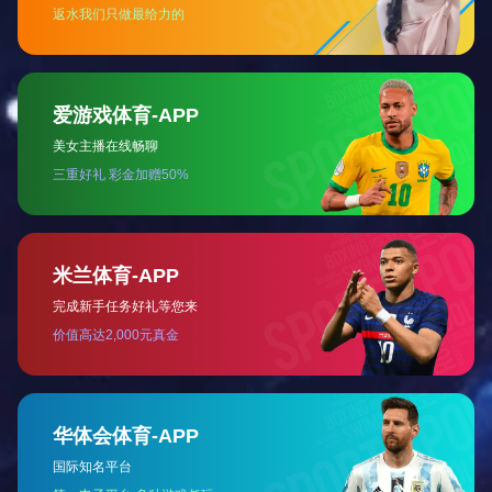
WHY CHOOSE US
ONE
TWO
专业品质
先进设备
THREE
FOUR
规格齐全
服务保障