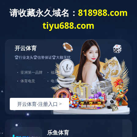
开云网页版·官方版在线登入
主页
>
产品中心
>
强磁产品
强磁产品
强磁产品
强磁产品