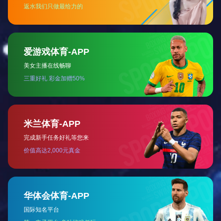
WHY CHOOSE US
ONE
TWO
专业品质
先进设备
THREE
FOUR
规格齐全
服务保障