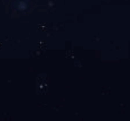
优。
开云网页版·官方版在线登入-开云(中国)
专业从事磁性材料行业的研究开发
匠心造磁
30年资历，著名品牌
某某设备在世界各地运行
创新研发
自主创新专利研发