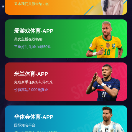
铁氧体磁铁
磁性组件
磁性组件
磁性组件