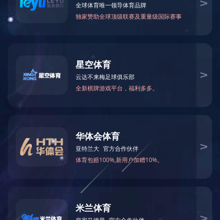
磁性联轴器
品牌：
类别：磁性联轴器
在线订购
上一篇：
磁性联轴器
下一篇：
磁性联轴器
相关产品