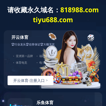
开云网页版·官方版在线登入
主页
>
产品中心
>
磁性联轴器