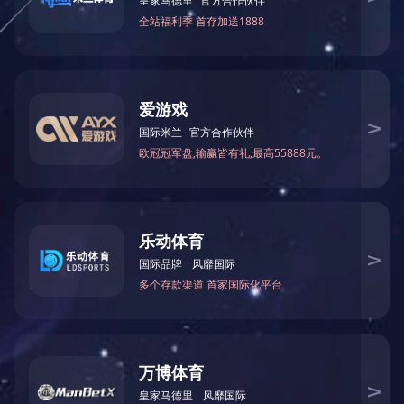
钕铁硼磁铁
磁性联轴器
磁性联轴器
磁性组件