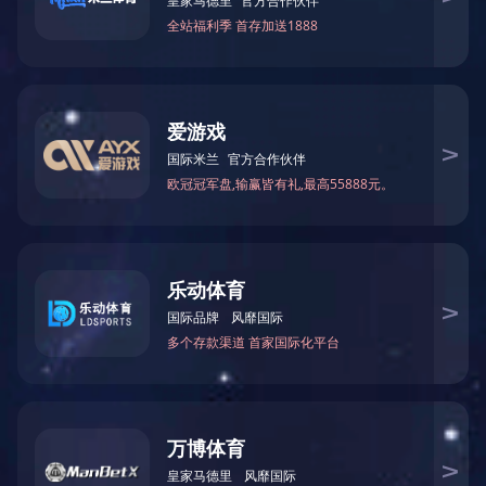
+
+
电永磁
铁氧体磁铁
+
+
开云网页版·官方版在线登入-开云(中国)
专业从事磁性材料行业的研究开发
“技术为本、市场为先、笃信于人益精致远"
优质的产品质量