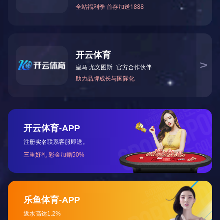
质量是产品的灵魂和企业的生命，以最大可能为客户
做到最好！
健全的生产体系
我司定期对员工进行培训和考核，使员工能够更好地
掌握岗位技能
并严格执行品质管理体系：ISO9001:2008 ,
ISO/TS16949:2009 , 和ISO14001:2004
产品规格齐全
可以根据用户的不同需求，满足客户对产品的需求和
各种要求。
为什么选择
开云网页版·官方版在线登入-开云(中国) ?