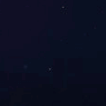
定可靠，所有产品均由厂家原货提供，让您省心省钱！
品牌 PINPAI
致力为您提供更适合的空
引航先锋，产品全面
不断研发创新更优越的产品，其中永磁变频系列一举获得国家节
能产品认证， “节能减排优秀产品奖”，“十大空压机品牌”等殊
荣，多元化产品，选择更多，成本合理化。
优惠 youhui
我们拥有更多厂家优惠价
更大程度上让利客户！
享受由原厂更优惠的进货价，因此我们能提供国内市场同类产品
同等的价格下，品质更好的产品，同等的品质下，我们价格更