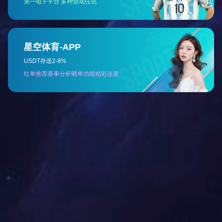
服务
优质服务，完善售前、售中、售后
免费安装指导
现场调试机器
每月例行巡检
预防性保养