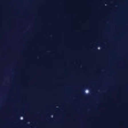
电永磁
+
登入-开云(中国)
专业从事磁