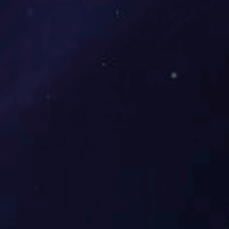
TWO
THREE
先进设备
规格齐全