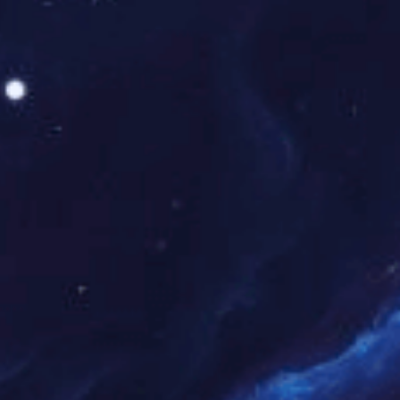
“技术为本、市场为先、笃信于人益精致远"
优质的产品质量
质量是产品的灵魂和企业的生
健全的生产体系
我司定期对员工进行培训和考
并严格执行品质管理体系：ISO9001:2