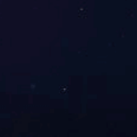
现场调试机器
每月例行巡检
品牌 
致力
引航