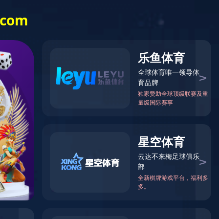
联系电话：13306670813
车间展示
新闻动态
在线留言
联系我们