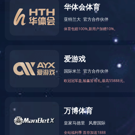
磁铁在日常生活中的应用有哪些？
关
磁铁在日常生活中的应用有哪···
关