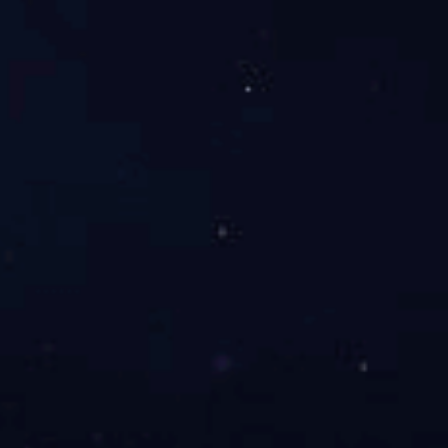
预防性保养
PINPAI
为您提供更适合的空
先锋，产品全面