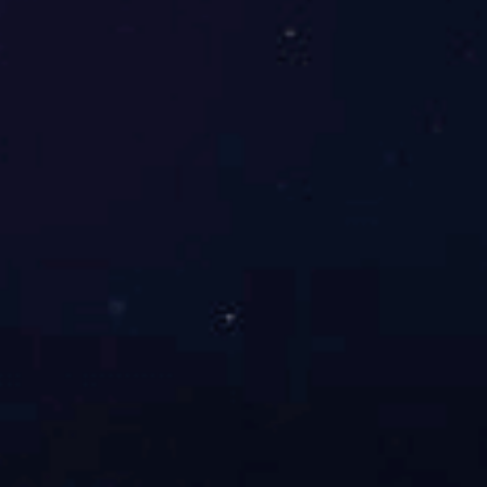
定可靠，所有产品均由厂家原货提供，让您省心省钱！
品牌 PINPAI
致力为您提供更适合的空
引航先锋，产品全面
不断研发创新更优越的产品，其中永磁变频系列一举获得国家节
能产品认证， “节能减排优秀产品奖”，“十大空压机品牌”等殊
荣，多元化产品，选择更多，成本合理化。
优惠 youhui
我们拥有更多厂家优惠价
更大程度上让利客户！
享受由原厂更优惠的进货价，因此我们能提供国内市场同类产品
同等的价格下，品质更好的产品，同等的品质下，我们价格更