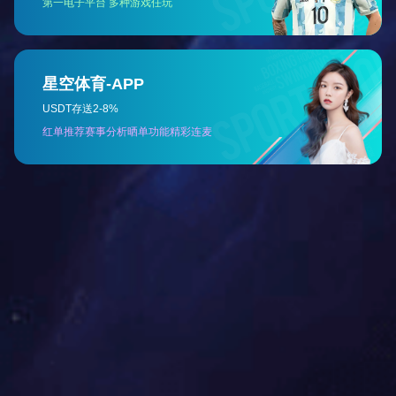
服务
优质服务，完善售前、售中、售后
免费安装指导
现场调试机器
每月例行巡检
预防性保养