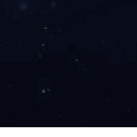
优。
开云网页版·官方版在线登入-开云(中国)
专业从事磁性材料行业的研究开发
匠心造磁
30年资历，著名品牌
某某设备在世界各地运行
创新研发
自主创新专利研发