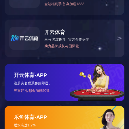
质量是产品的灵魂和企业的生命，以最大可能为客户
做到最好！
健全的生产体系
我司定期对员工进行培训和考核，使员工能够更好地
掌握岗位技能
并严格执行品质管理体系：ISO9001:2008 ,
ISO/TS16949:2009 , 和ISO14001:2004
产品规格齐全
可以根据用户的不同需求，满足客户对产品的需求和
各种要求。
为什么选择
开云网页版·官方版在线登入-开云(中国) ?