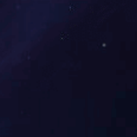
品牌 PINPAI
卓越品质，质量有保障！
源于世界空压机品牌直接供货
引进德国螺杆式空压机先进技术，严格执行5S生产管理标准，全
面提升产品质量，保障产品拥有卓越品质、生态节能的同时更稳