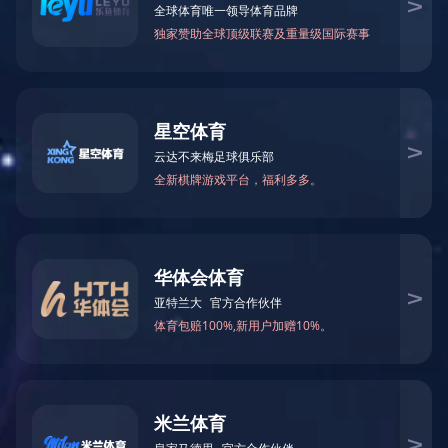
磁铁在日常生活中的应用有哪些？
关于磁铁耐高温的一点知识
如何判断烧结钕铁
钕铁硼磁铁
磁性联轴器
+
+
磁性联轴器
磁性组件