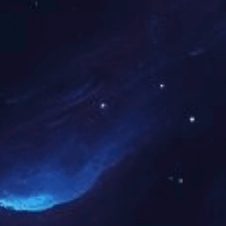
为什么选择
开云网页版·
WHY CHOOSE US