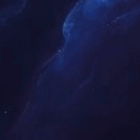
产品规格齐全
可以根据用户的不同需求，满
官方版在线登入-开云(中国) 