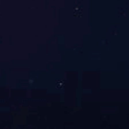
现场调试机器
每月例行巡检
品牌 
致力
引航