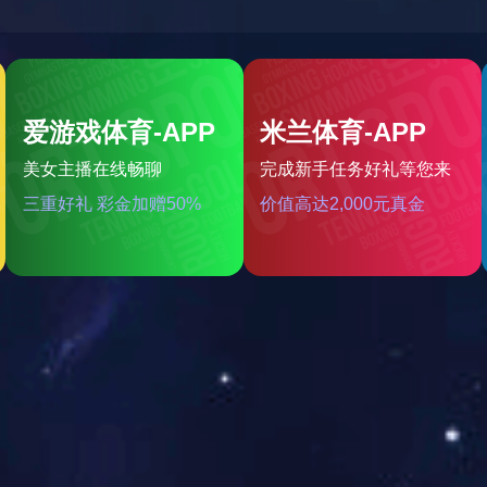
磁性联轴器
+