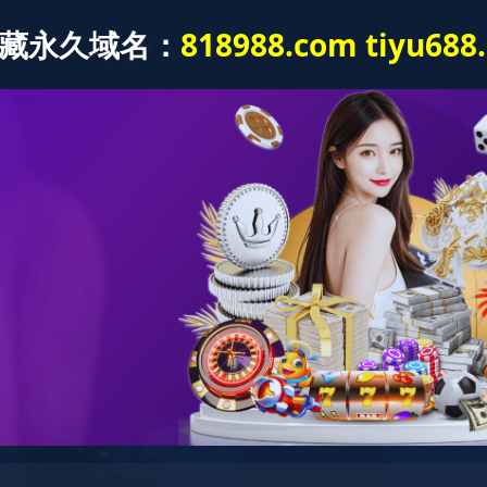
版·官方版在线登入-开云(中国)
关于我们
产品中心