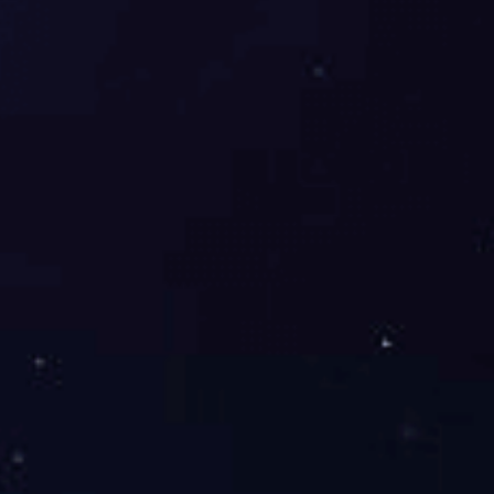
FOUR
服务保障