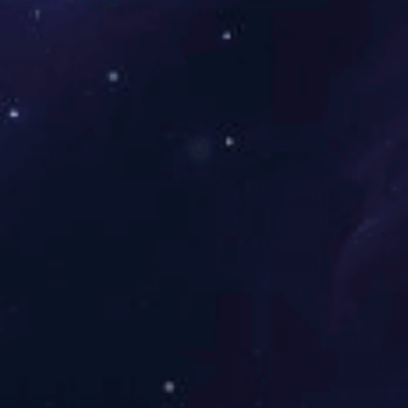
ONE
专业品质
服务
优质服务，完善售前、售中、售后