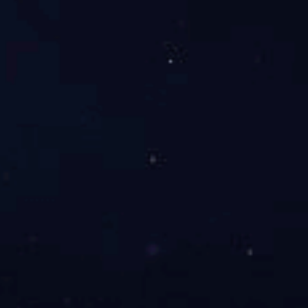
预防性保养
PINPAI
为您提供更适合的空
先锋，产品全面