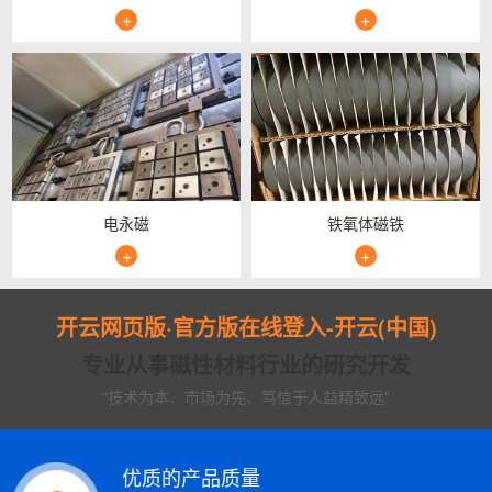
+
+
电永磁
铁氧体磁铁
+
+
开云网页版·官方版在线登入-开云(中国)
专业从事磁性材料行业的研究开发
“技术为本、市场为先、笃信于人益精致远"
优质的产品质量