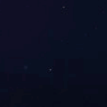
定可靠，所有产品均由厂家原货提供，让您省心省钱！
品牌 PINPAI
致力为您提供更适合的空
引航先锋，产品全面
不断研发创新更优越的产品，其中永磁变频系列一举获得国家节
能产品认证， “节能减排优秀产品奖”，“十大空压机品牌”等殊
荣，多元化产品，选择更多，成本合理化。
优惠 youhui
我们拥有更多厂家优惠价
更大程度上让利客户！
享受由原厂更优惠的进货价，因此我们能提供国内市场同类产品
同等的价格下，品质更好的产品，同等的品质下，我们价格更