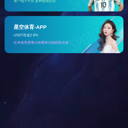
服务
优质服务，完善售前、售中、售后
免费安装指导
现场调试机器
每月例行巡检
预防性保养