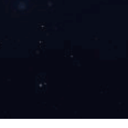
优。
开云网页版·官方版在线登入-开云(中国)
专业从事磁性材料行业的研究开发
匠心造磁
30年资历，著名品牌
某某设备在世界各地运行
创新研发
自主创新专利研发