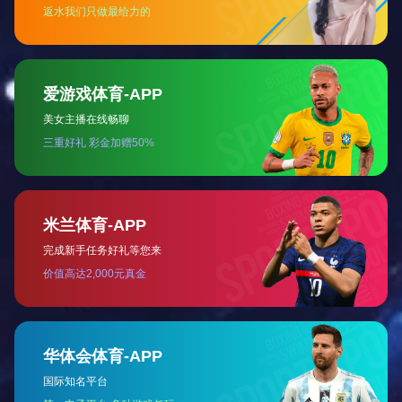
WHY CHOOSE US
ONE
TWO
专业品质
先进设备
THREE
FOUR
规格齐全
服务保障