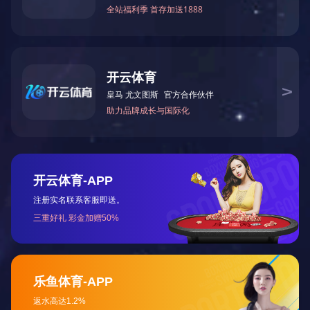
质量是产品的灵魂和企业的生命，以最大可能为客户
做到最好！
健全的生产体系
我司定期对员工进行培训和考核，使员工能够更好地
掌握岗位技能
并严格执行品质管理体系：ISO9001:2008 ,
ISO/TS16949:2009 , 和ISO14001:2004
产品规格齐全
可以根据用户的不同需求，满足客户对产品的需求和
各种要求。
为什么选择
开云网页版·官方版在线登入-开云(中国) ?