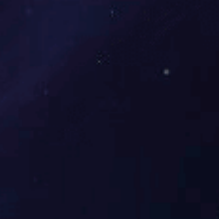
品牌 PINPAI
卓越品质，质量有保障！
源于世界空压机品牌直接供货
引进德国螺杆式空压机先进技术，严格执行5S生产管理标准，全
面提升产品质量，保障产品拥有卓越品质、生态节能的同时更稳