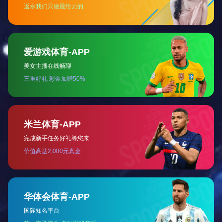
WHY CHOOSE US
ONE
TWO
专业品质
先进设备
THREE
FOUR
规格齐全
服务保障