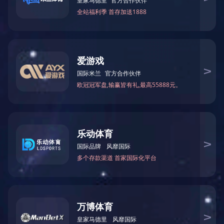
+
+
电永磁
铁氧体磁铁
+
+
开云网页版·官方版在线登入-开云(中国)
专业从事磁性材料行业的研究开发
“技术为本、市场为先、笃信于人益精致远"
优质的产品质量