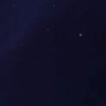
品牌 PINPAI
卓越品质，质量有保障！
源于世界空压机品牌直接供货
引进德国螺杆式空压机先进技术，严格执行5S生产管理标准，全
面提升产品质量，保障产品拥有卓越品质、生态节能的同时更稳