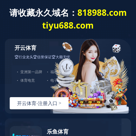
开云网页版·官方版在线登入