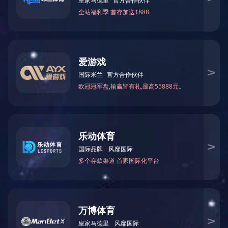
+
+
电永磁
铁氧体磁铁
+
+
开云网页版·官方版在线登入-开云(中国)
专业从事磁性材料行业的研究开发
“技术为本、市场为先、笃信于人益精致远"
优质的产品质量