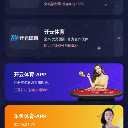
质量是产品的灵魂和企业的生命，以最大可能为客户
做到最好！
健全的生产体系
我司定期对员工进行培训和考核，使员工能够更好地
掌握岗位技能
并严格执行品质管理体系：ISO9001:2008 ,
ISO/TS16949:2009 , 和ISO14001:2004
产品规格齐全
可以根据用户的不同需求，满足客户对产品的需求和
各种要求。
为什么选择
开云网页版·官方版在线登入-开云(中国) ?