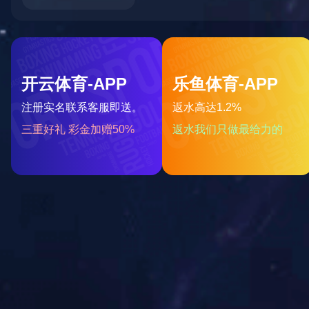
钕铁硼磁铁
+