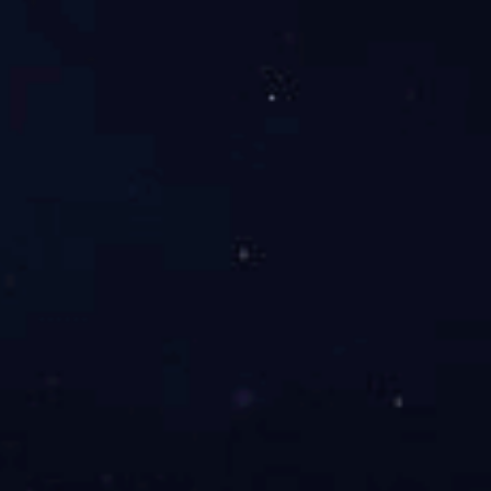
预防性保养
PINPAI
为您提供更适合的空
先锋，产品全面