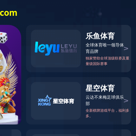
联系电话：13306670813
车间展示
新闻动态
在线留言
联系我们