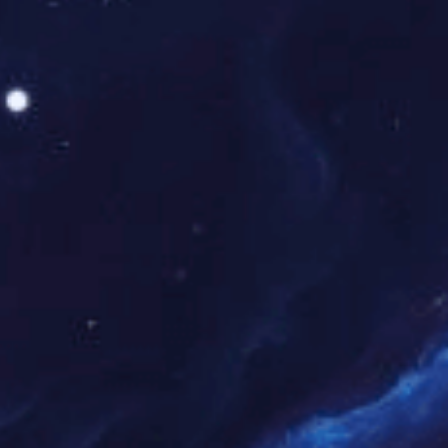
“技术为本、市场为先、笃信于人益精致远"
优质的产品质量
质量是产品的灵魂和企业的生
健全的生产体系
我司定期对员工进行培训和考
并严格执行品质管理体系：ISO9001:2