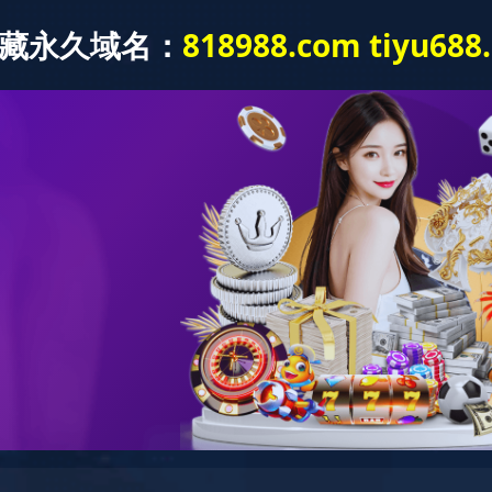
版·官方版在线登入-开云(中国)
关于我们
产品中心