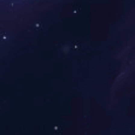
ONE
专业品质
服务
优质服务，完善售前、售中、售后