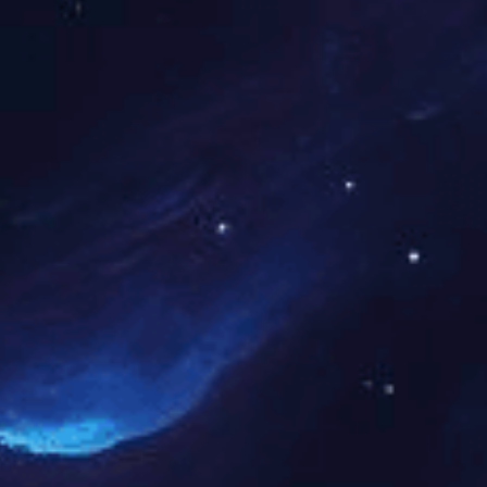
为什么选择
开云网页版·
WHY CHOOSE US