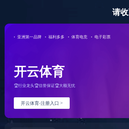
开云网页版·官方版在线登入
欢迎来到开云网页版·官方版在线登入-开云(中国)
开云网页