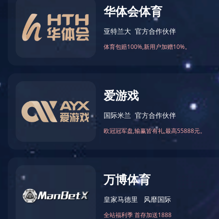
磁铁在日常生活中的应用有哪些？
关
磁铁在日常生活中的应用有哪···
关