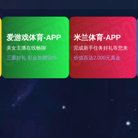
磁性联轴器
+