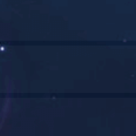
于磁铁耐高温的一点知识
如何判断烧结钕铁硼磁铁品
于磁铁耐高温的知识有很多···
如何判断烧结钕铁硼磁铁品质·