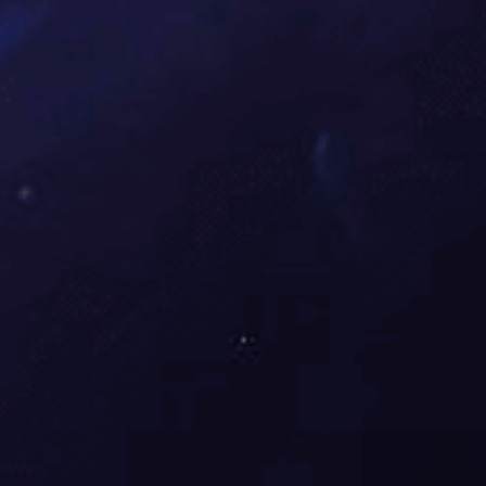
足客户对产品的需求和各种要求。
?