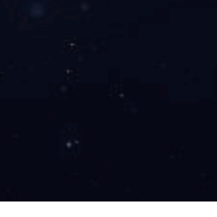
优。
开云网页版·官方版在线登入-开云(中国)
专业从事磁性材料行业的研究开发
匠心造磁
30年资历，著名品牌
某某设备在世界各地运行
创新研发
自主创新专利研发