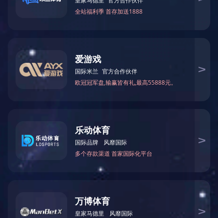
+
+
电永磁
铁氧体磁铁
+
+
开云网页版·官方版在线登入-开云(中国)
专业从事磁性材料行业的研究开发
“技术为本、市场为先、笃信于人益精致远"
优质的产品质量