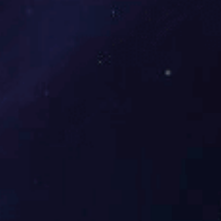
品牌 PINPAI
卓越品质，质量有保障！
源于世界空压机品牌直接供货
引进德国螺杆式空压机先进技术，严格执行5S生产管理标准，全
面提升产品质量，保障产品拥有卓越品质、生态节能的同时更稳