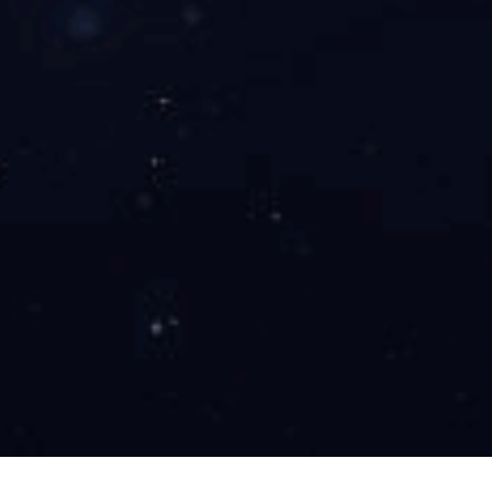
优。
开云网页版·官方版在线登入-开云(中国)
专业从事磁性材料行业的研究开发
匠心造磁
30年资历，著名品牌
某某设备在世界各地运行
创新研发
自主创新专利研发