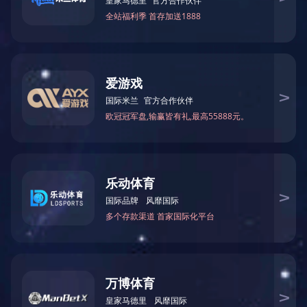
+
+
电永磁
铁氧体磁铁
+
+
开云网页版·官方版在线登入-开云(中国)
专业从事磁性材料行业的研究开发
“技术为本、市场为先、笃信于人益精致远"
优质的产品质量