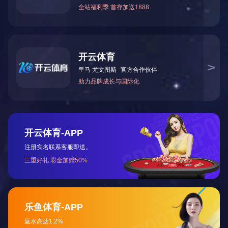
质量是产品的灵魂和企业的生命，以最大可能为客户
做到最好！
健全的生产体系
我司定期对员工进行培训和考核，使员工能够更好地
掌握岗位技能
并严格执行品质管理体系：ISO9001:2008 ,
ISO/TS16949:2009 , 和ISO14001:2004
产品规格齐全
可以根据用户的不同需求，满足客户对产品的需求和
各种要求。
为什么选择
开云网页版·官方版在线登入-开云(中国) ?