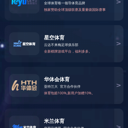
磁铁在日常生活中的应用有哪些？
关于磁铁耐高温的一点知识
如何判断烧结钕铁
钕铁硼磁铁
磁性联轴器
+
+
磁性联轴器
磁性组件