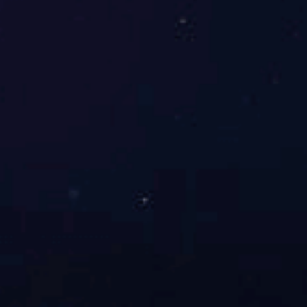
定可靠，所有产品均由厂家原货提供，让您省心省钱！
品牌 PINPAI
致力为您提供更适合的空
引航先锋，产品全面
不断研发创新更优越的产品，其中永磁变频系列一举获得国家节
能产品认证， “节能减排优秀产品奖”，“十大空压机品牌”等殊
荣，多元化产品，选择更多，成本合理化。
优惠 youhui
我们拥有更多厂家优惠价
更大程度上让利客户！
享受由原厂更优惠的进货价，因此我们能提供国内市场同类产品
同等的价格下，品质更好的产品，同等的品质下，我们价格更