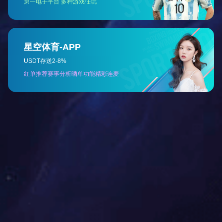
服务
优质服务，完善售前、售中、售后
免费安装指导
现场调试机器
每月例行巡检
预防性保养