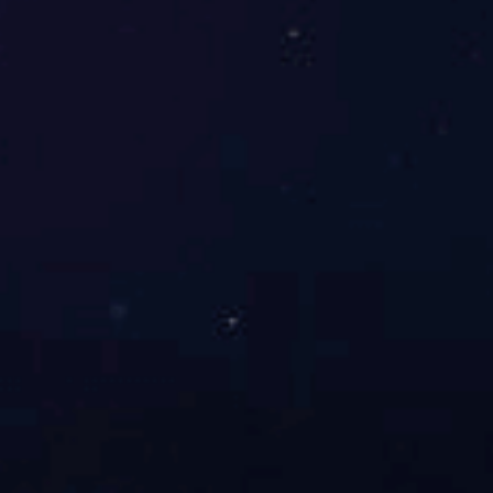
现场调试机器
每月例行巡检
品牌 
致力
引航