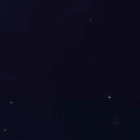
FOUR
服务保障