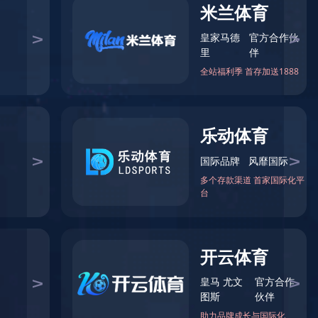
质优劣？
··