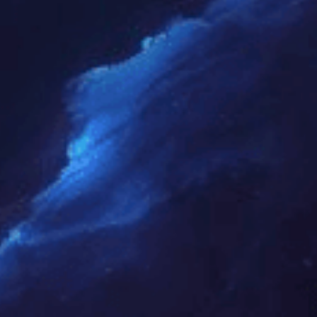
命，以最大可能为客户做到最好！
微
核，使员工能够更好地掌握岗位技能
133
008 , ISO/TS16949:2009 , 和ISO14001:2004
TO