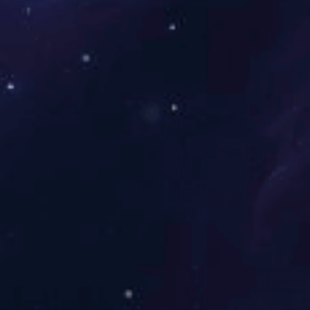
ONE
专业品质
服务
优质服务，完善售前、售中、售后