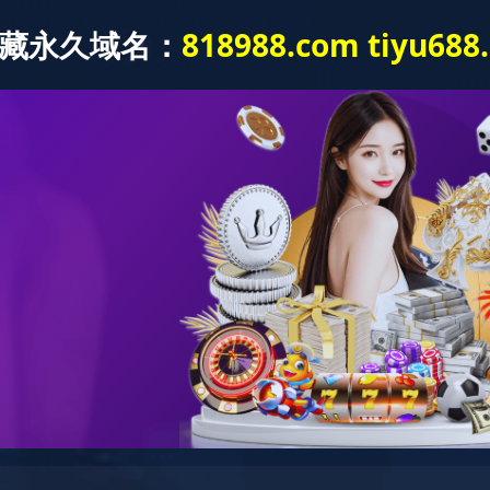
版·官方版在线登入-开云(中国)
关于我们
产品中心