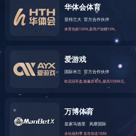
磁铁在日常生活中的应用有哪些？
关
磁铁在日常生活中的应用有哪···
关