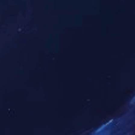
铁氧体磁铁
+
性材料行业的研究开发