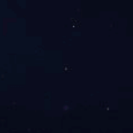
预防性保养
PINPAI
为您提供更适合的空
先锋，产品全面