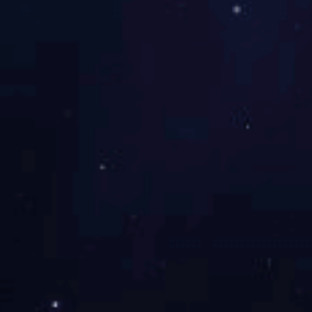
免费安装指导