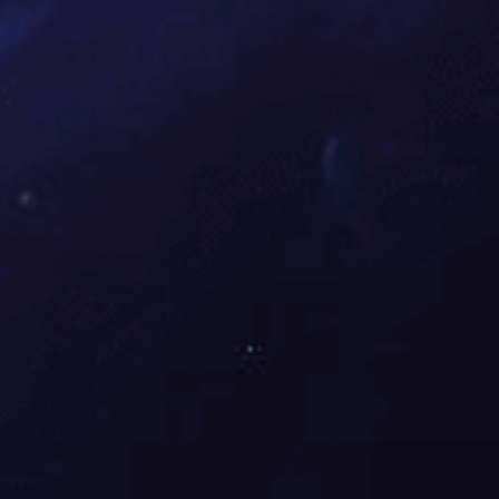
足客户对产品的需求和各种要求。
?