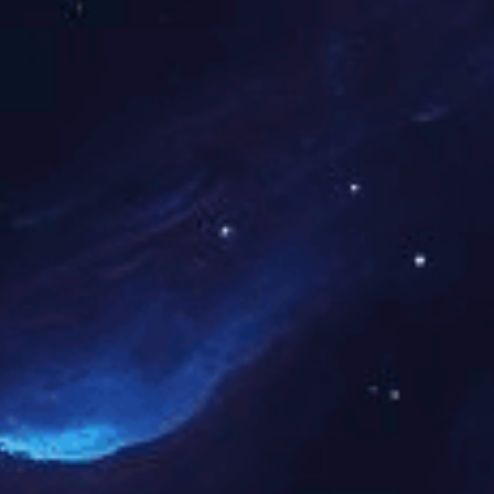
为什么选择
开云网页版·
WHY CHOOSE US