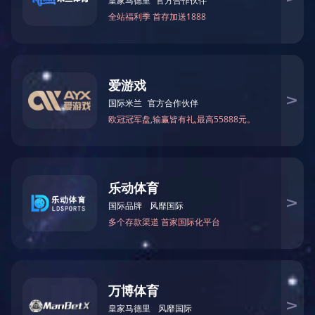
+
+
电永磁
铁氧体磁铁
+
+
开云网页版·官方版在线登入-开云(中国)
专业从事磁性材料行业的研究开发
“技术为本、市场为先、笃信于人益精致远"
优质的产品质量