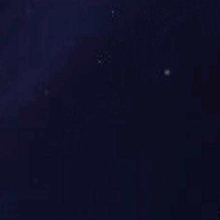
品牌 PINPAI
卓越品质，质量有保障！
源于世界空压机品牌直接供货
引进德国螺杆式空压机先进技术，严格执行5S生产管理标准，全
面提升产品质量，保障产品拥有卓越品质、生态节能的同时更稳