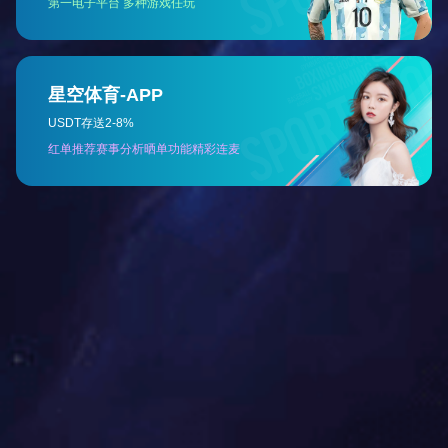
服务
优质服务，完善售前、售中、售后
免费安装指导
现场调试机器
每月例行巡检
预防性保养