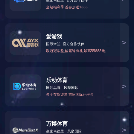
+
+
电永磁
铁氧体磁铁
+
+
开云网页版·官方版在线登入-开云(中国)
专业从事磁性材料行业的研究开发
“技术为本、市场为先、笃信于人益精致远"
优质的产品质量