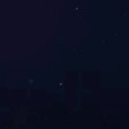
定可靠，所有产品均由厂家原货提供，让您省心省钱！
品牌 PINPAI
致力为您提供更适合的空
引航先锋，产品全面
不断研发创新更优越的产品，其中永磁变频系列一举获得国家节
能产品认证， “节能减排优秀产品奖”，“十大空压机品牌”等殊
荣，多元化产品，选择更多，成本合理化。
优惠 youhui
我们拥有更多厂家优惠价
更大程度上让利客户！
享受由原厂更优惠的进货价，因此我们能提供国内市场同类产品
同等的价格下，品质更好的产品，同等的品质下，我们价格更