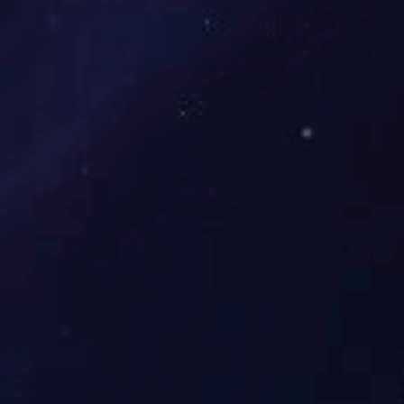
品牌 PINPAI
卓越品质，质量有保障！
源于世界空压机品牌直接供货
引进德国螺杆式空压机先进技术，严格执行5S生产管理标准，全
面提升产品质量，保障产品拥有卓越品质、生态节能的同时更稳