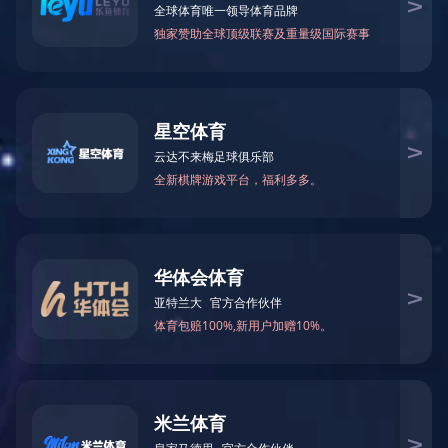
磁铁在日常生活中的应用有哪些？
关于磁铁耐高温的一点知识
如何判断烧结钕铁
钕铁硼磁铁
磁性联轴器
+
+
磁性联轴器
磁性组件