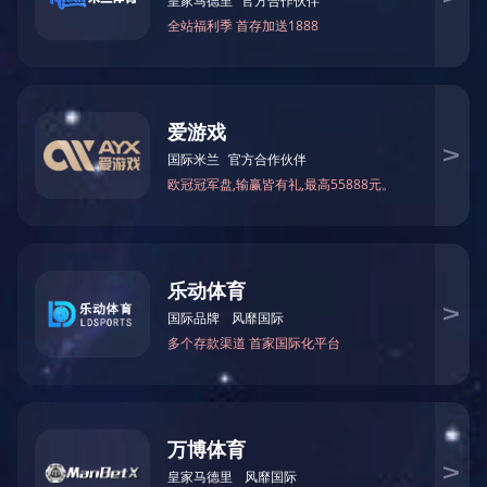
+
+
电永磁
铁氧体磁铁
+
+
开云网页版·官方版在线登入-开云(中国)
专业从事磁性材料行业的研究开发
“技术为本、市场为先、笃信于人益精致远"
优质的产品质量