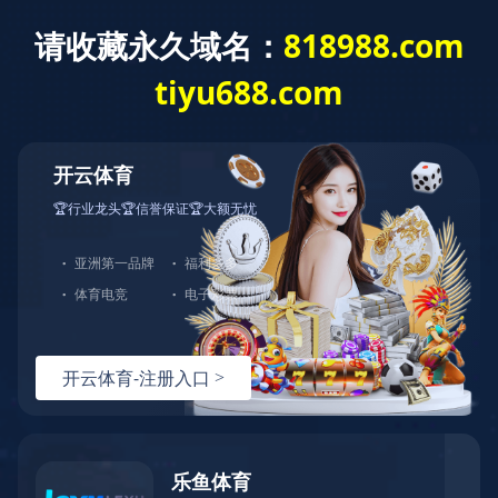
开云网页版·官方版在线登入