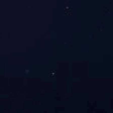
定可靠，所有产品均由厂家原货提供，让您省心省钱！
品牌 PINPAI
致力为您提供更适合的空
引航先锋，产品全面
不断研发创新更优越的产品，其中永磁变频系列一举获得国家节
能产品认证， “节能减排优秀产品奖”，“十大空压机品牌”等殊
荣，多元化产品，选择更多，成本合理化。
优惠 youhui
我们拥有更多厂家优惠价
更大程度上让利客户！
享受由原厂更优惠的进货价，因此我们能提供国内市场同类产品
同等的价格下，品质更好的产品，同等的品质下，我们价格更