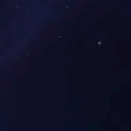
品牌 PINPAI
卓越品质，质量有保障！
源于世界空压机品牌直接供货
引进德国螺杆式空压机先进技术，严格执行5S生产管理标准，全
面提升产品质量，保障产品拥有卓越品质、生态节能的同时更稳