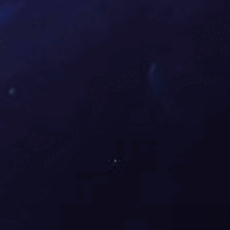
足客户对产品的需求和各种要求。
?