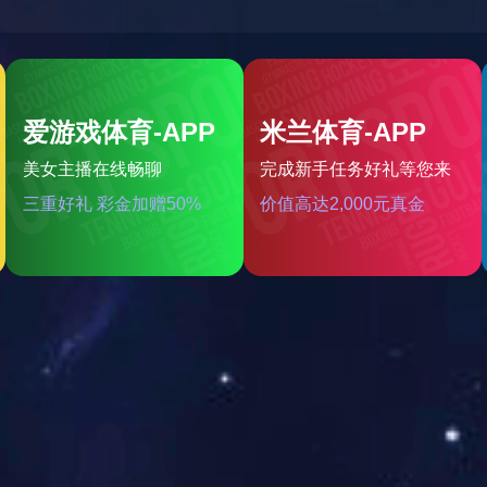
磁性联轴器
+