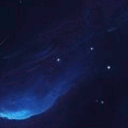
为什么选择
开云网页版·
WHY CHOOSE US