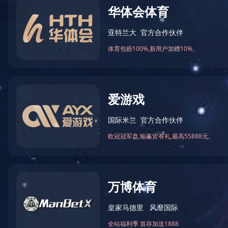
磁铁在日常生活中的应用有哪些？
关
磁铁在日常生活中的应用有哪···
关