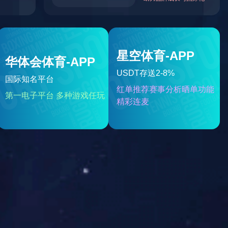
磁性联轴器
+