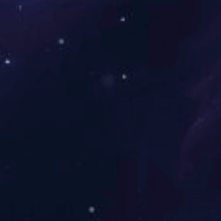
ONE
专业品质
服务
优质服务，完善售前、售中、售后