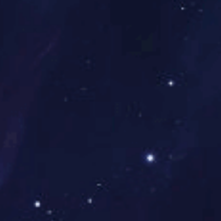
电永磁
+
登入-开云(中国)
专业从事磁