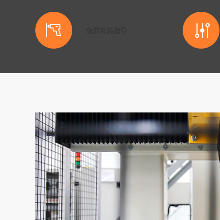
免费安装指导