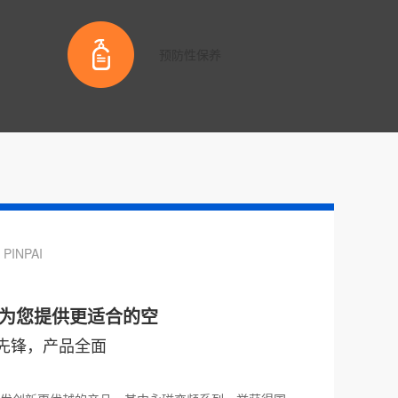
预防性保养
PINPAI
为您提供更适合的空
先锋，产品全面