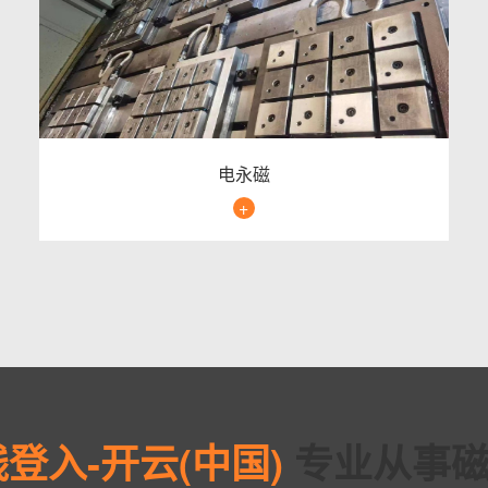
电永磁
+
登入-开云(中国)
专业从事磁