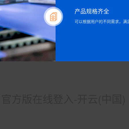
产品规格齐全
可以根据用户的不同需求，满
官方版在线登入-开云(中国) 