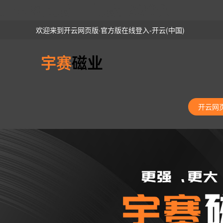
开云网页版·官方版在线登入
欢迎来到开云网页版·官方版在线登入-开云(中国)
开云网页