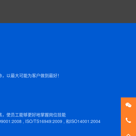
命，以最大可能为客户做到最好！
微
核，使员工能够更好地掌握岗位技能
133
008 , ISO/TS16949:2009 , 和ISO14001:2004
TO