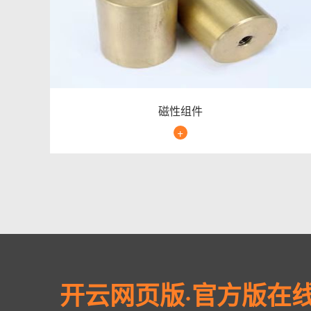
磁性组件
+
开云网页版·官方版在线