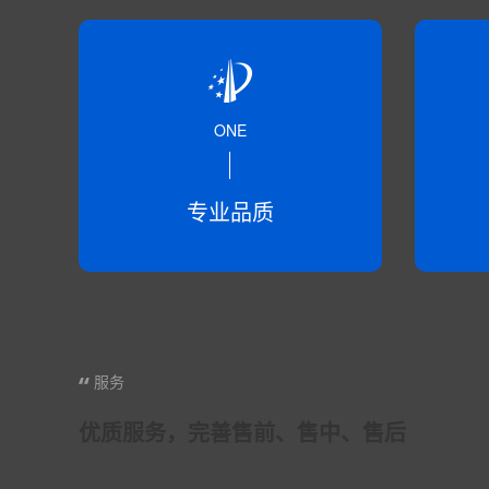
ONE
专业品质
服务
优质服务，完善售前、售中、售后