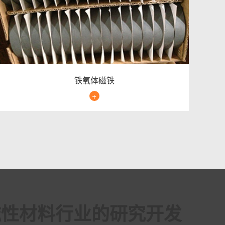
铁氧体磁铁
+
性材料行业的研究开发