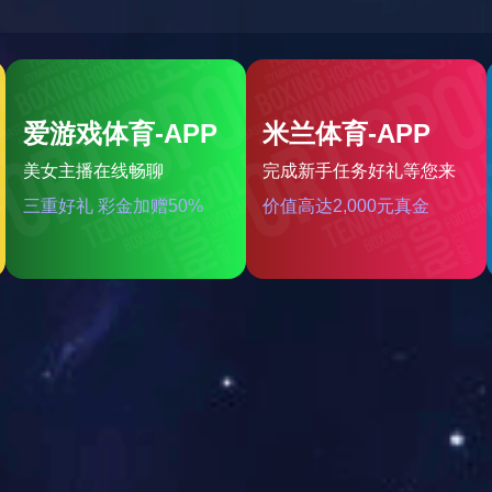
磁性联轴器
+