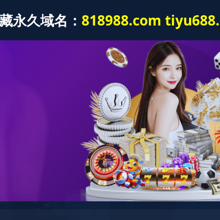
版·官方版在线登入-开云(中国)
关于我们
产品中心