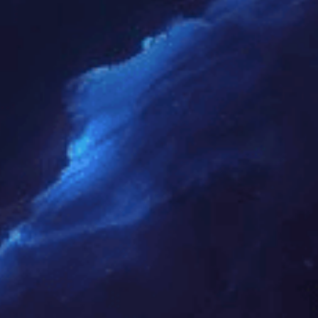
命，以最大可能为客户做到最好！
微
核，使员工能够更好地掌握岗位技能
133
008 , ISO/TS16949:2009 , 和ISO14001:2004
TO