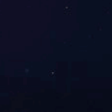
现场调试机器
每月例行巡检
品牌 
致力
引航