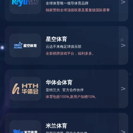
磁铁在日常生活中的应用有哪些？
关于磁铁耐高温的一点知识
如何判断烧结钕铁
钕铁硼磁铁
磁性联轴器
+
+
磁性联轴器
磁性组件