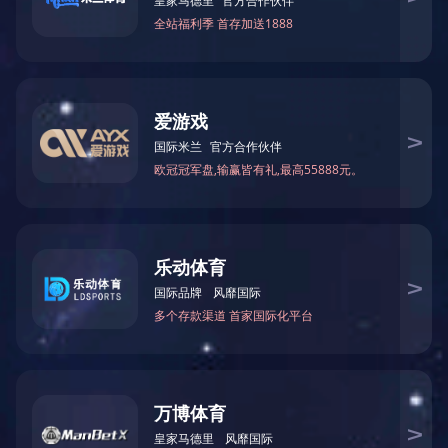
+
+
电永磁
铁氧体磁铁
+
+
开云网页版·官方版在线登入-开云(中国)
专业从事磁性材料行业的研究开发
“技术为本、市场为先、笃信于人益精致远"
优质的产品质量