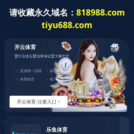
开云网页版·官方版在线登入