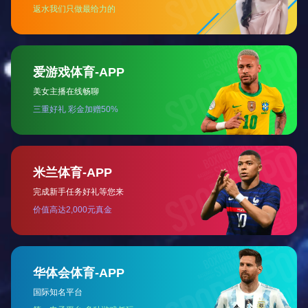
WHY CHOOSE US
ONE
TWO
专业品质
先进设备
THREE
FOUR
规格齐全
服务保障