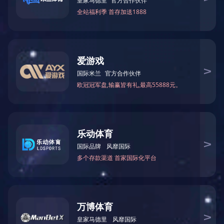
+
+
电永磁
铁氧体磁铁
+
+
开云网页版·官方版在线登入-开云(中国)
专业从事磁性材料行业的研究开发
“技术为本、市场为先、笃信于人益精致远"
优质的产品质量