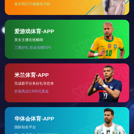
WHY CHOOSE US
ONE
TWO
专业品质
先进设备
THREE
FOUR
规格齐全
服务保障