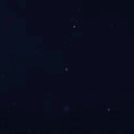
预防性保养
PINPAI
为您提供更适合的空
先锋，产品全面