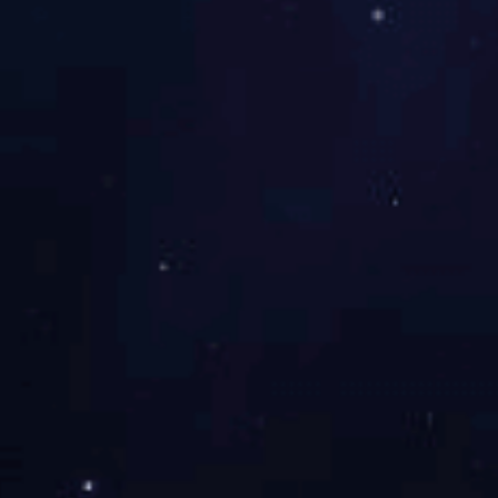
免费安装指导