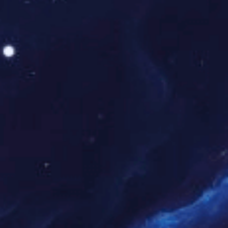
“技术为本、市场为先、笃信于人益精致远"
优质的产品质量
质量是产品的灵魂和企业的生
健全的生产体系
我司定期对员工进行培训和考
并严格执行品质管理体系：ISO9001:2