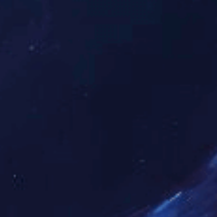
铁氧体磁铁
+
性材料行业的研究开发