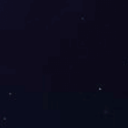
FOUR
服务保障