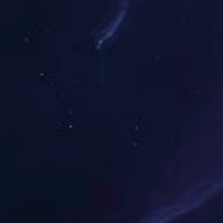
磁性组件
+
开云网页版·官方版在线