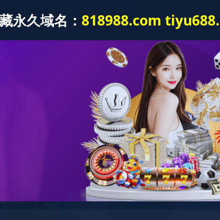
版·官方版在线登入-开云(中国)
关于我们
产品中心