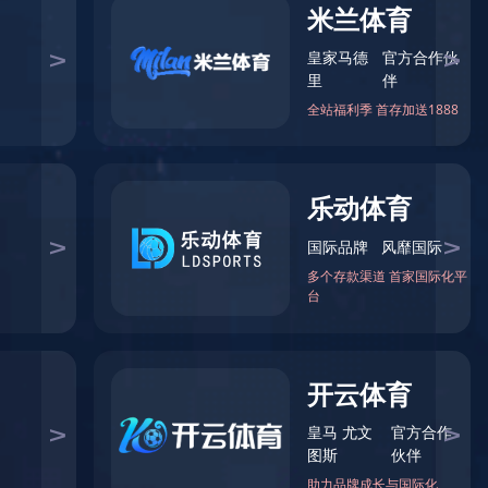
质优劣？
··