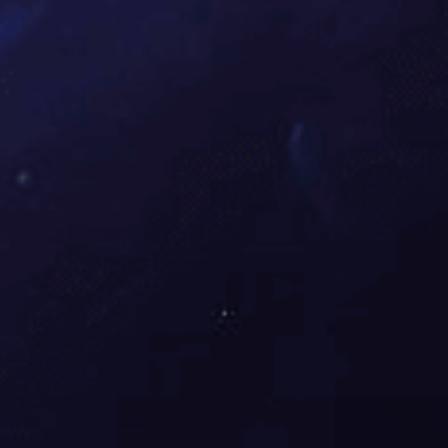
足客户对产品的需求和各种要求。
?