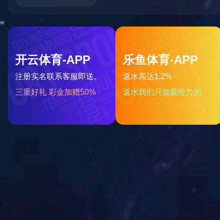
钕铁硼磁铁
+